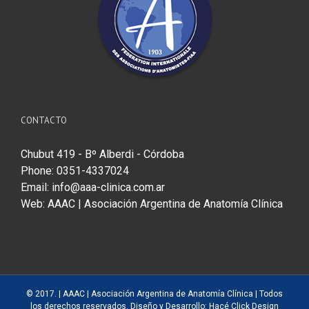
CONTACTO
Chubut 419 - Bº Alberdi - Córdoba
Phone: 0351-4337024
Email:
info@aaa-clinica.com.ar
Web:
AAAC | Asociación Argentina de Anatomía Clínica
© 2017. |
AAAC | Asociación Argentina de Anatomía Clínica
| Todos
los derechos reservados. Diseño y Desarrollo:
Hacé Click Design