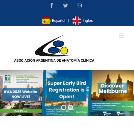
Facebook
Twitter
Email
Español
|
Ingles
CERTIFICADOS