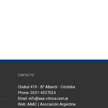
CONTACTO
Chubut 419 - Bº Alberdi - Córdoba
Phone: 0351-4337024
Email:
info@aaa-clinica.com.ar
Web:
AAAC | Asociación Argentina